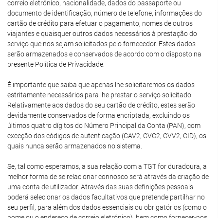
correio eletrónico, nacionalidade, dados do passaporte ou
documento de identificação, número de telefone, informações do
cartão de crédito para efetuar o pagamento, nomes de outros
viajantes e quaisquer outros dados necessários à prestação do
serviço que nos sejam solicitados pelo fornecedor. Estes dados
serão armazenados e conservados de acordo com o disposto na
presente Política de Privacidade.
É importante que saiba que apenas lhe solicitaremos os dados
estritamente necessários para lhe prestar o serviço solicitado.
Relativamente aos dados do seu cartão de crédito, estes serão
devidamente conservados de forma encriptada, excluindo os
últimos quatro dígitos do Número Principal da Conta (PAN), com
exceção dos códigos de autenticação (CAV2, CVC2, CVV2, CID), os
quais nunca serão armazenados no sistema.
Se, tal como esperamos, a sua relação com a TGT for duradoura, a
melhor forma de se relacionar connosco será através da criação de
uma conta de utilizador. Através das suas definições pessoais
poderá selecionar os dados facultativos que pretende partilhar no
seu perfil, para além dos dados essenciais ou obrigatórios (como o
nome ou o endereço de correio eletrónico), bem como fornecer-nos