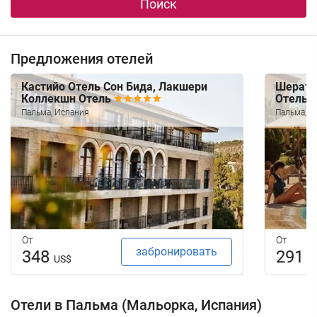
Поиск
Предложения отелей
Кастийо Отель Сон Бида, Лакшери
Шерато
Коллекшн Отель
Отель
Пальма, Испания
Пальма, И
От
От
забронировать
348
291
US$
U
Отели в Пальма (Мальорка, Испания)