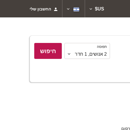
US$
החשבון שלי
תפוסה
תפוסה
חיפוש
2
אנושים
,
1
חדר
סום