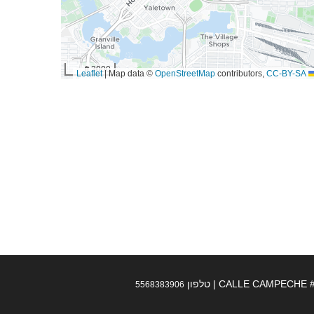
3000 ft
|
Map data ©
OpenStreetMap
contributors,
CC-BY-SA
Leaflet
CALLE CAMP | טלפון
5568383906